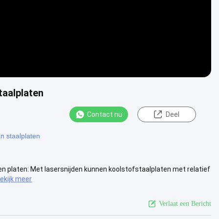
taalplaten
Contact nu
Deel
an staalplaten
en platen: Met lasersnijden kunnen koolstofstaalplaten met relatief
ekijk meer
Verlaat een Bericht