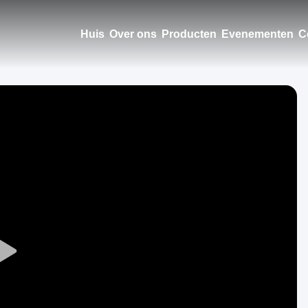
Huis
Over ons
Producten
Evenementen
C
Play
Video