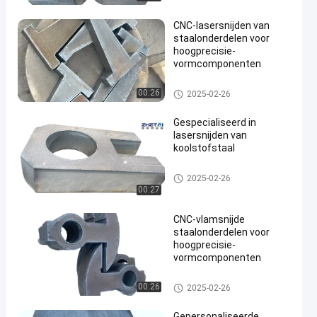
CNC-lasersnijden van
staalonderdelen voor
hoogprecisie-
vormcomponenten
Gesneden staalplaat
00:26
2025-02-26
Gespecialiseerd in
lasersnijden van
koolstofstaal
Gesneden staalplaat
2025-02-26
00:27
CNC-vlamsnijde
staalonderdelen voor
hoogprecisie-
vormcomponenten
Gesneden staalplaat
00:26
2025-02-26
Gepersonaliseerde