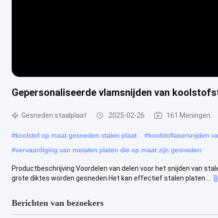
Gepersonaliseerde vlamsnijden van koolstofs
Gesneden staalplaat
2025-02-26
161 Meningen
#
koolstof op maat gesneden stalen plaat
#
koolstoflasersnijden v
#
vervaardiging van metalen platen die op maat zijn gesneden
Productbeschrijving Voordelen van delen voor het snijden van stal
grote diktes worden gesneden.Het kan effectief stalen platen ...
B
Berichten van bezoekers