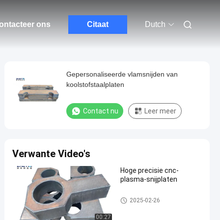
ontacteer ons
Citaat
Dutch
Gepersonaliseerde vlamsnijden van
koolstofstaalplaten
Contact nu
Leer meer
Verwante Video's
Hoge precisie cnc-
plasma-snijplaten
Gesneden staalplaat
2025-02-26
00:27