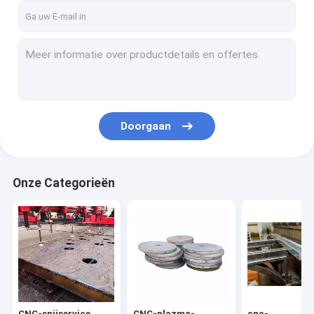
Doorgaan
Onze Categorieën
CNC-snijservice
CNC-plazma-
cnc-