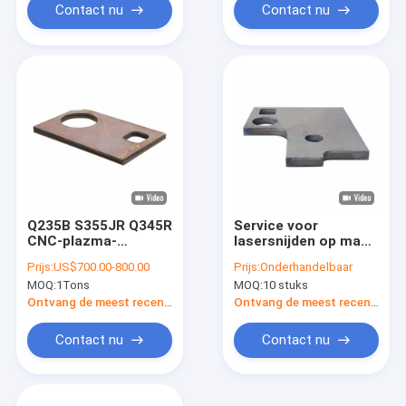
Contact nu
Contact nu
Q235B S355JR Q345R
Service voor
CNC-plazma-
lasersnijden op maat
snijdienst voor
voor
Prijs:
US$700.00-800.00
Prijs:
Onderhandelbaar
hydraulische
metaalonderdelen
MOQ:
1Tons
MOQ:
10 stuks
persapparatuur
van koolstofstaal en
legeringstaal
Ontvang de meest recente Prijs
Ontvang de meest recente Prijs
Contact nu
Contact nu