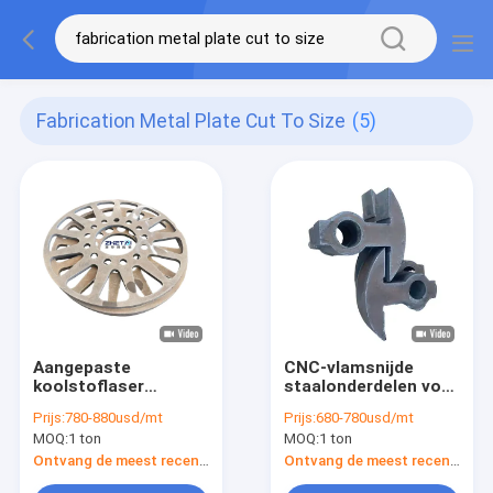
Fabrication Metal Plate Cut To Size
(5)
Aangepaste
CNC-vlamsnijde
koolstoflaser
staalonderdelen voor
gesneden staalplaat
hoogprecisie-
Prijs:
780-880usd/mt
Prijs:
680-780usd/mt
assemblage voor de
vormcomponenten
MOQ:
1 ton
MOQ:
1 ton
fabricage van zware
machines
Ontvang de meest recente Prijs
Ontvang de meest recente Prijs