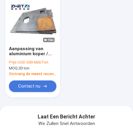
Aanpassing van
aluminium koper /
koper staalplaten
Prijs:
USD 630-660/Ton
diensten
MOQ:
20 ton
Ontvang de meest recente Prijs
Contact nu
Laat Een Bericht Achter
We Zullen Snel Antwoorden