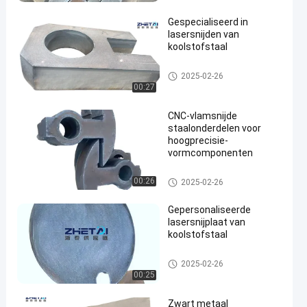
Gespecialiseerd in
lasersnijden van
koolstofstaal
Gesneden staalplaat
2025-02-26
00:27
CNC-vlamsnijde
staalonderdelen voor
hoogprecisie-
vormcomponenten
Gesneden staalplaat
00:26
2025-02-26
Gepersonaliseerde
lasersnijplaat van
koolstofstaal
Gesneden staalplaat
2025-02-26
00:25
Zwart metaal