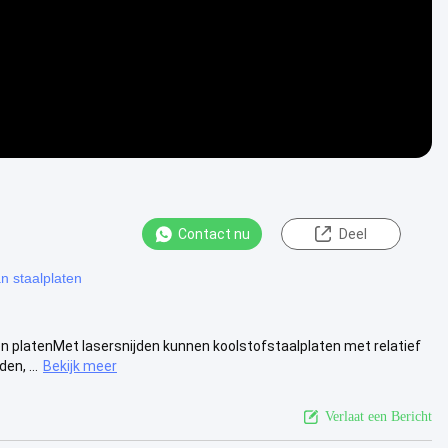
Contact nu
Deel
an staalplaten
en platenMet lasersnijden kunnen koolstofstaalplaten met relatief
en, ...
Bekijk meer
Verlaat een Bericht