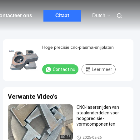
ontacteer ons
Citaat
Dutch
Hoge precisie cnc-plasma-snijplaten
Contact nu
Leer meer
Verwante Video's
CNC-lasersnijden van
staalonderdelen voor
hoogprecisie-
vormcomponenten
Gesneden staalplaat
00:26
2025-02-26