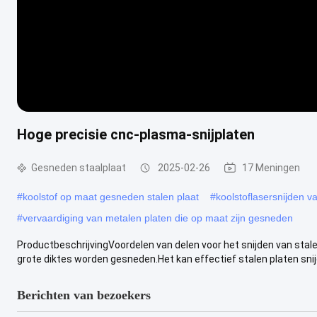
Hoge precisie cnc-plasma-snijplaten
Gesneden staalplaat
2025-02-26
17 Meningen
#
koolstof op maat gesneden stalen plaat
#
koolstoflasersnijden v
#
vervaardiging van metalen platen die op maat zijn gesneden
ProductbeschrijvingVoordelen van delen voor het snijden van stal
grote diktes worden gesneden.Het kan effectief stalen platen snijd
Berichten van bezoekers