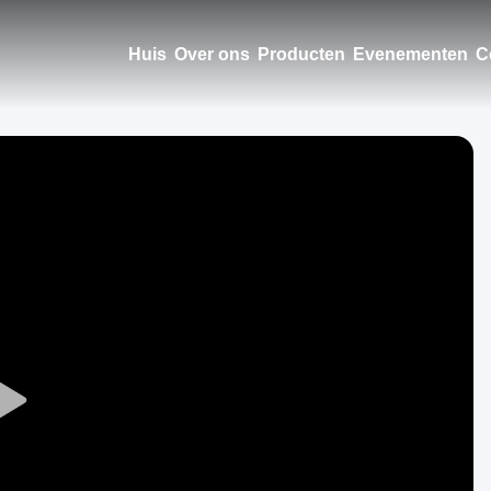
Huis
Over ons
Producten
Evenementen
C
Play
Video