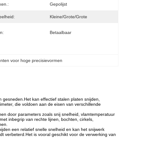
en.:
Gepolijst
elheid:
Kleine/grote/grote
n:
Betaalbaar
ten voor hoge precisievormen
n gesneden.Het kan effectief stalen platen snijden,
limeter, die voldoen aan de eisen van verschillende
nen door parameters zoals snij snelheid, vlamtemperatuur
t inbegrip van rechte lijnen, bochten, cirkels,
nen.
ijden een relatief snelle snelheid en kan het snijwerk
dt verbeterd.Het is vooral geschikt voor de verwerking van