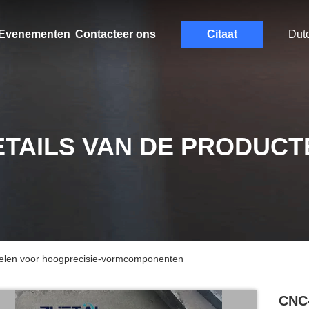
Evenementen
Contacteer ons
Citaat
Dut
ETAILS VAN DE PRODUCT
delen voor hoogprecisie-vormcomponenten
CNC-