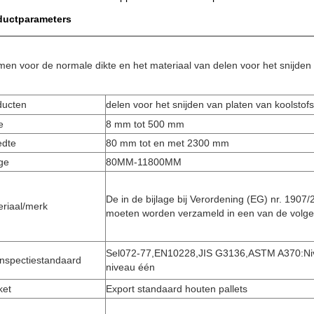
ductparameters
en voor de normale dikte en het materiaal van delen voor het snijden 
ducten
delen voor het snijden van platen van koolstofs
e
8 mm tot 500 mm
edte
80 mm tot en met 2300 mm
ge
80MM-11800MM
De in de bijlage bij Verordening (EG) nr. 190
eriaal/merk
moeten worden verzameld in een van de volg
Sel072-77,EN10228,JIS G3136,ASTM A370:Nive
inspectiestandaard
niveau één
ket
Export standaard houten pallets