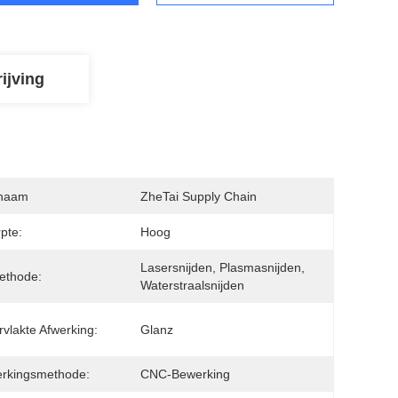
ijving
naam
ZheTai Supply Chain
pte:
Hoog
Lasersnijden, Plasmasnijden, 
ethode:
Waterstraalsnijden
vlakte Afwerking:
Glanz
erkingsmethode:
CNC-Bewerking