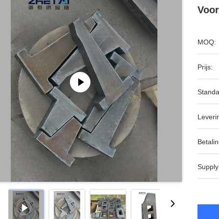
Voor
MOQ:
Prijs:
Standa
Leveri
Betalin
Supply