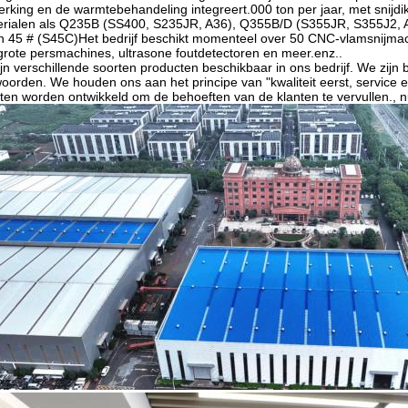
rking en de warmtebehandeling integreert.000 ton per jaar, met snijdi
erialen als Q235B (SS400, S235JR, A36), Q355B/D (S355JR, S355J2
n 45 # (S45C)Het bedrijf beschikt momenteel over 50 CNC-vlamsnijmach
grote persmachines, ultrasone foutdetectoren en meer.enz..
ijn verschillende soorten producten beschikbaar in ons bedrijf. We zijn 
oorden. We houden ons aan het principe van "kwaliteit eerst, service
en worden ontwikkeld om de behoeften van de klanten te vervullen., nul 