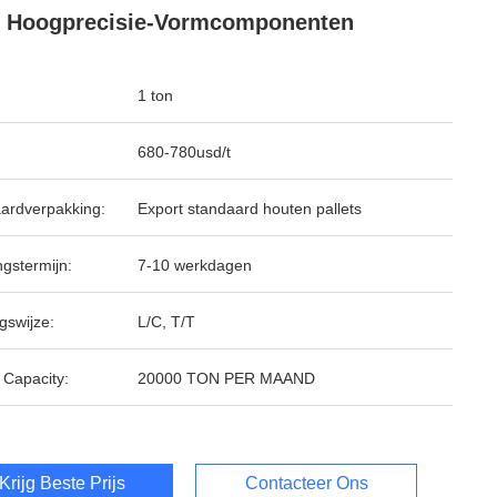
 Hoogprecisie-Vormcomponenten
1 ton
680-780usd/t
ardverpakking:
Export standaard houten pallets
ngstermijn:
7-10 werkdagen
gswijze:
L/C, T/T
 Capacity:
20000 TON PER MAAND
Krijg Beste Prijs
Contacteer Ons