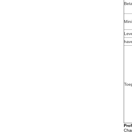
Bet
Min
Leve
hav
Toe
Prof
Chan