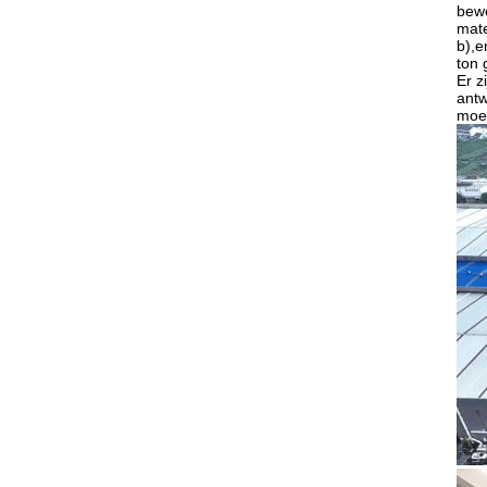
bewe
mat
b),e
ton 
Er z
antw
moet