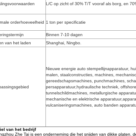
alingsvoorwaarden
L/C op zicht of 30% T/T vooraf als borg, en 70
imale orderhoeveelheid
1 ton per specificatie
ringstermijn
Binnen 7-10 dagen
en van het laden
Shanghai, Ningbo.
Nieuwe energie auto stempellijnapparatuur, hui
malen, staalconstructies, machines, mechanis
gereedschapsmachines, punchmachines, schaa
passingsgebied
persapparatuur,hydraulische techniek, offshor
tunnelschildmachines, metallurgische apparatuu
mechanische en elektrische apparatuur,appar
vulcaniseringsmachines, auto banden apparatu
iel van het bedrijf
gzhou Zhe Tai is een onderneming die het snijden van dikke platen, de 