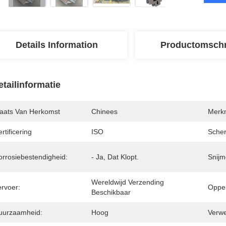
Details Information
Productomschr
etailinformatie
laats Van Herkomst
Chinees
Merk
rtificering
ISO
Scher
orrosiebestendigheid:
- Ja, Dat Klopt.
Snijm
Wereldwijd Verzending 
ervoer:
Opper
Beschikbaar
uurzaamheid:
Hoog
Verw