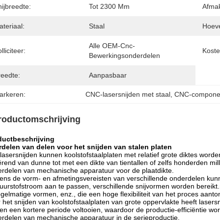
ijbreedte:
Tot 2300 Mm
Afmak
teriaal:
Staal
Hoeve
Alle OEM-Cnc-
lliciteer:
Koste
Bewerkingsonderdelen
reedte:
Aanpasbaar
arkeren:
CNC-lasersnijden met staal
, 
CNC-componen
roductomschrijving
ductbeschrijving
delen van delen voor het snijden van stalen platen
lasersnijden kunnen koolstofstaalplaten met relatief grote diktes worde
ërend van dunne tot met een dikte van tientallen of zelfs honderden mil
rdelen van mechanische apparatuur voor de plaatdikte.
ens de vorm- en afmetingsvereisten van verschillende onderdelen kun
uurstofstroom aan te passen, verschillende snijvormen worden bereikt.me
gelmatige vormen, enz., die een hoge flexibiliteit van het proces aanto
 het snijden van koolstofstaalplaten van grote oppervlakte heeft lasersn
en een kortere periode voltooien, waardoor de productie-efficiëntie wor
rdelen van mechanische apparatuur in de serieproductie.