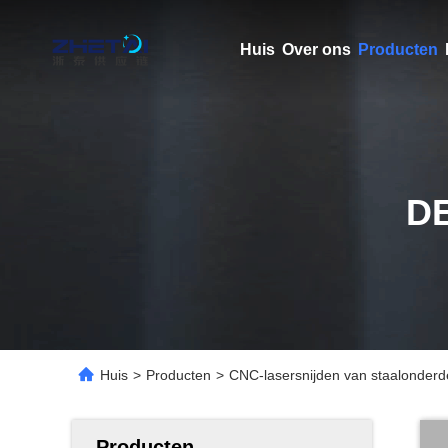
Huis
Over ons
Producten
D
Huis
>
Producten
>
CNC-lasersnijden van staalonder
Producten