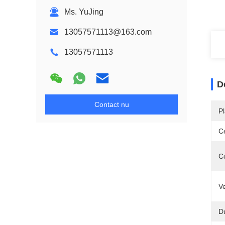
Ms. YuJing
13057571113@163.com
13057571113
D
Contact nu
P
Ce
C
V
D