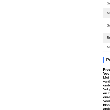
Sn
Ma
So
B
M
P
Pro
Voor
Met 
vari
onde
Volg
en z
onre
Voor
binn
onde