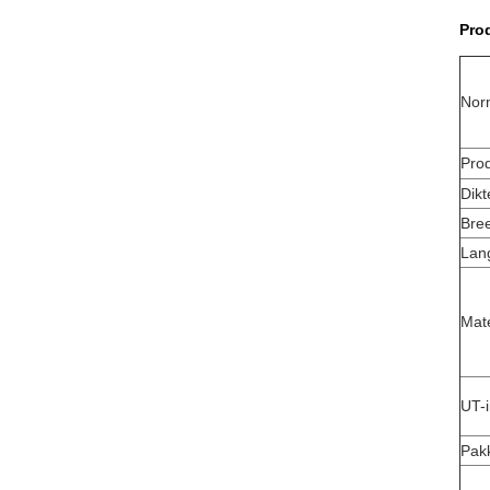
Pro
Norm
Pro
Dikt
Bre
Lan
Mat
UT-
Pak