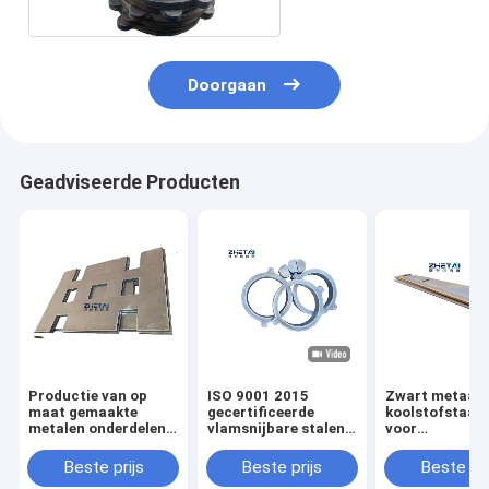
Doorgaan
Geadviseerde Producten
Productie van op
ISO 9001 2015
Zwart metaal
maat gemaakte
gecertificeerde
koolstofstaalp
metalen onderdelen
vlamsnijbare stalen
voor
door CNC-
platen voor
stempmachine
vlamsnijden
veelzijdige
zijplaat vlams
Beste prijs
Beste prijs
Beste pri
toepassingen
onderdelen