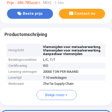
Prijs：680-780usd/t
MOQ：1 ton
Beste prijs
Contact nu
Productomschrijving
,
Vlamsnijden voor metaalverwerking
Hoog licht
,
Vlamsnijden voor metaalverwerking
Aanpasbaar vlamsnijden
Betalingscondities
L/C, T/T
Certificering
ISO
Levering vermogen
20000 TON PER MAAND
Levertijd
7-10 werkdagen
Merknaam
ZheTai Supply Chain
Bekijk meer