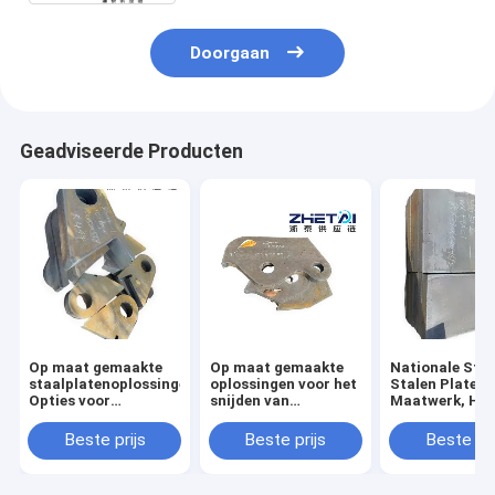
Doorgaan
Geadviseerde Producten
Op maat gemaakte
Op maat gemaakte
Nationale Sta
staalplatenoplossingen:
oplossingen voor het
Stalen Platen 
Opties voor
snijden van
Maatwerk, He
hoogwaardig
staalplaten met
Jiangsu
koolstofstaal
premium-opties voor
Beste prijs
Beste prijs
Beste pri
koolstofstaal