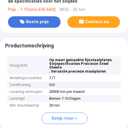
de specificaties voor het snijden
Prijs：1-15tons 630-660$
MOQ：20 ton
Beste prijs
Contact nu
Productomschrijving
,
Op maat gemaakte fijnstaalplaten
Snijspecificaties Precision Steel
Hoog licht
Sheets
,
Versatile precieze staalplaten
Betalingscondities
T/T
Certificering
ISO
Levering vermogen
20000 ton per maand
Levertijd
Binnen 7-10 Dagen
Min. bestelaantal
20 ton
Bekijk meer