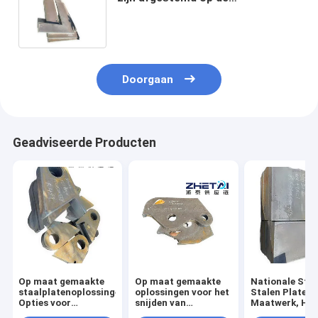
specificaties voor het snijden
Doorgaan
Geadviseerde Producten
Op maat gemaakte
Op maat gemaakte
Nationale Sta
staalplatenoplossingen:
oplossingen voor het
Stalen Platen 
Opties voor
snijden van
Maatwerk, He
hoogwaardig
staalplaten met
Jiangsu