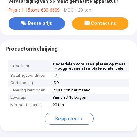
vervaardiging van op maat gemaakte apparatuur
Prijs：1-15tons 630-660$
MOQ：20 ton
Beste prijs
Contact nu
Productomschrijving
Onderdelen voor staalplaten op maat
Hoog licht
,
Hoogprecisie staalplatenonderdelen
Betalingscondities
T/T
Certificering
ISO
Levering vermogen
20000 ton per maand
Levertijd
Binnen 7-10 Dagen
Min. bestelaantal
20 ton
Bekijk meer