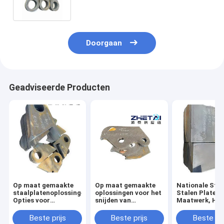
gemaakte apparatuur
Doorgaan
Geadviseerde Producten
Op maat gemaakte
Op maat gemaakte
Nationale Sta
staalplatenoplossingen:
oplossingen voor het
Stalen Platen 
Opties voor
snijden van
Maatwerk, He
hoogwaardig
staalplaten met
Jiangsu
koolstofstaal
premium-opties voor
Beste prijs
Beste prijs
Beste pri
koolstofstaal