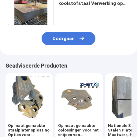
koolstofstaal Verwerking op
maat Eenvoudig gewicht 100
ton
Doorgaan
Geadviseerde Producten
Op maat gemaakte
Op maat gemaakte
Nationale Sta
staalplatenoplossingen:
oplossingen voor het
Stalen Platen 
Opties voor
snijden van
Maatwerk, He