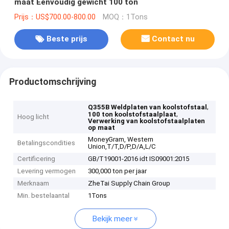
maat Eenvoudig gewicht 100 ton
Prijs：US$700.00-800.00
MOQ：1Tons
Beste prijs
Contact nu
Productomschrijving
,
Q355B Weldplaten van koolstofstaal
,
100 ton koolstofstaalplaat
Hoog licht
Verwerking van koolstofstaalplaten
op maat
MoneyGram, Western
Betalingscondities
Union,T/T,D/P,D/A,L/C
Certificering
GB/T19001-2016 idt IS09001:2015
Levering vermogen
300,000 ton per jaar
Merknaam
ZheTai Supply Chain Group
Min. bestelaantal
1Tons
Bekijk meer