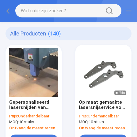
Alle Producten
(140)
Gepersonaliseerd
Op maat gemaakte
lasersnijden van
lasersnijservice voor
koolstofstaal voor
kleine tandwielen en
Prijs:
Onderhandelbaar
Prijs:
Onderhandelbaar
delen van stalen
vormonderdelen
MOQ:
10 stuks
MOQ:
10 stuks
platen van
mechanische
Ontvang de meest recente Prijs
Ontvang de meest recente Prijs
apparatuur