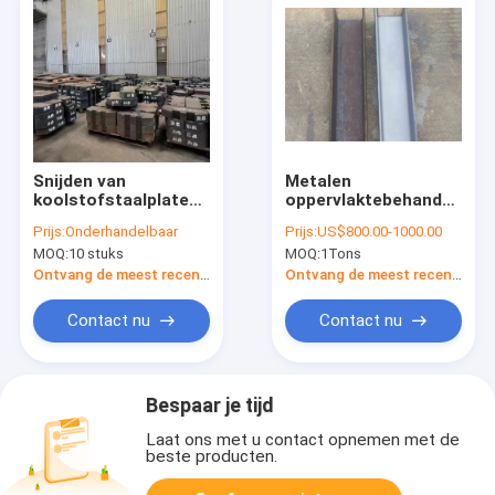
Snijden van
Metalen
koolstofstaalplaten
oppervlaktebehandeling
op vele gebieden van
Abrasive blaasproces
Prijs:
Onderhandelbaar
Prijs:
US$800.00-1000.00
de machines
Verbeteren van de
MOQ:
10 stuks
MOQ:
1Tons
hechting van
coatings
Ontvang de meest recente Prijs
Ontvang de meest recente Prijs
Contact nu
Contact nu
Bespaar je tijd
Laat ons met u contact opnemen met de
beste producten.