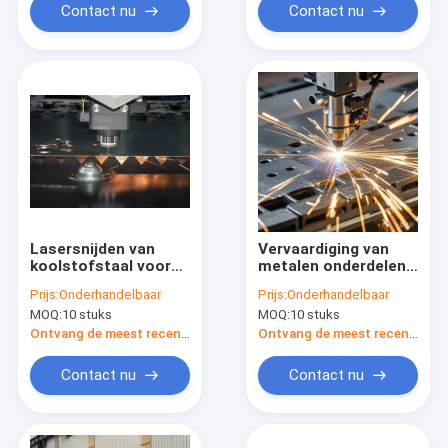
Contact nu
Contact nu
Lasersnijden van
Vervaardiging van
koolstofstaal voor
metalen onderdelen
drukvatenplaten,
van koolstofstaal en
Prijs:
Onderhandelbaar
Prijs:
Onderhandelbaar
scheepsplaten
legeringsstaal
MOQ:
10 stuks
MOQ:
10 stuks
Ontvang de meest recente Prijs
Ontvang de meest recente Prijs
Contact nu
Contact nu