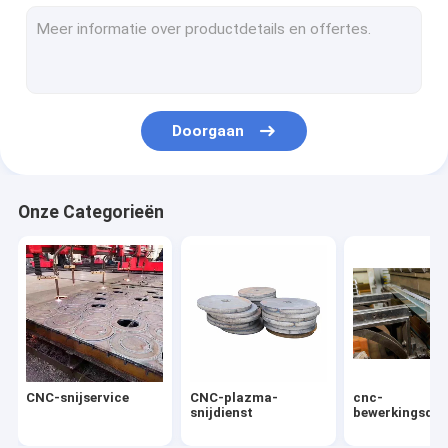
Staallassen
Middelgrote en zware platen
Gesneden staalplaat
Doorgaan
Onze Categorieën
CNC-snijservice
CNC-plazma-
cnc-
snijdienst
bewerkingsdie