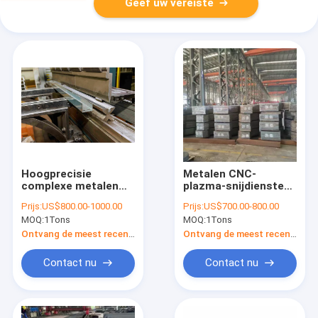
Geef uw vereiste
Hoogprecisie
Metalen CNC-
complexe metalen
plazma-snijdiensten
buigwerkingen op
voor metallurgische
Prijs:
US$800.00-1000.00
Prijs:
US$700.00-800.00
maat
apparatuur
MOQ:
1Tons
MOQ:
1Tons
Ontvang de meest recente Prijs
Ontvang de meest recente Prijs
Contact nu
Contact nu