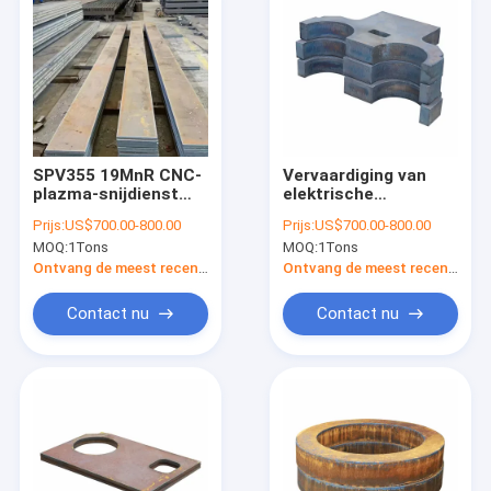
SPV355 19MnR CNC-
Vervaardiging van
plazma-snijdienst
elektrische
voor de productie
elektrische
Prijs:
US$700.00-800.00
Prijs:
US$700.00-800.00
van mechanische
apparatuur voor het
MOQ:
1Tons
MOQ:
1Tons
onderdelen
vervaardigen van
elektrische
Ontvang de meest recente Prijs
Ontvang de meest recente Prijs
apparatuur
Contact nu
Contact nu
Huis
Producten
Over ons