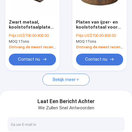
Fabriekstocht
Kwaliteitscontrole
Zwart metaal,
Platen van ijzer- en
koolstofstaalplaten,
koolstofstaal voor
Neem contact met ons op
CNC-snijwerk,
het snijden van
Prijs:
US$700.00-800.00
Prijs:
US$700.00-800.00
vlamsnijonderdelen
vlammen voor
MOQ:
1Tons
MOQ:
1Tons
waterbehoud en
Nieuws
windenergieprojecten
Ontvang de meest recente Prijs
Ontvang de meest recente Prijs
Contact nu
Contact nu
CNC-snijservice
Bekijk meer
CNC-plazma-snijdienst
cnc-bewerkingsdienst
Laat Een Bericht Achter
We Zullen Snel Antwoorden
Aangepaste Staaldelen
De laser Scherpe Dienst