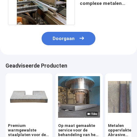
complexe metalen
buigwerkingen op
maat
Doorgaan
Geadviseerde Producten
Premium
Op maat gemaakte
Metalen
warmgewalste
service voor de
oppervlaktebe
staalplaten voor de
behandeling van het
Abrasive