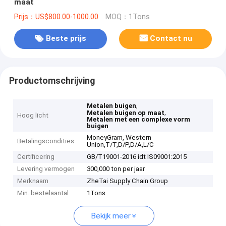
maat
Prijs：US$800.00-1000.00
MOQ：1Tons
Beste prijs
Contact nu
Productomschrijving
,
Metalen buigen
,
Metalen buigen op maat
Hoog licht
Metalen met een complexe vorm
buigen
MoneyGram, Western
Betalingscondities
Union,T/T,D/P,D/A,L/C
Certificering
GB/T19001-2016 idt IS09001:2015
Levering vermogen
300,000 ton per jaar
Merknaam
ZheTai Supply Chain Group
Min. bestelaantal
1Tons
Bekijk meer