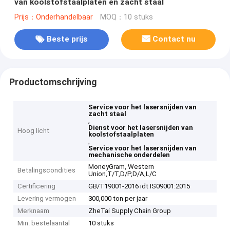
van koolstofstaalplaten en zacht staal
Prijs：Onderhandelbaar
MOQ：10 stuks
Beste prijs
Contact nu
Productomschrijving
Service voor het lasersnijden van
zacht staal
,
Dienst voor het lasersnijden van
Hoog licht
koolstofstaalplaten
,
Service voor het lasersnijden van
mechanische onderdelen
MoneyGram, Western
Betalingscondities
Union,T/T,D/P,D/A,L/C
Certificering
GB/T19001-2016 idt IS09001:2015
Levering vermogen
300,000 ton per jaar
Merknaam
ZheTai Supply Chain Group
Min. bestelaantal
10 stuks