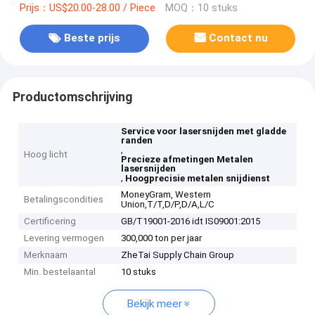
Prijs：US$20.00-28.00 / Piece
MOQ：10 stuks
Beste prijs
Contact nu
Productomschrijving
Service voor lasersnijden met gladde
randen
,
Hoog licht
Precieze afmetingen Metalen
lasersnijden
,
Hoogprecisie metalen snijdienst
MoneyGram, Western
Betalingscondities
Union,T/T,D/P,D/A,L/C
Certificering
GB/T19001-2016 idt IS09001:2015
Levering vermogen
300,000 ton per jaar
Merknaam
ZheTai Supply Chain Group
Min. bestelaantal
10 stuks
Bekijk meer