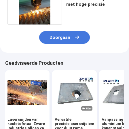
met hoge precisie
Doorgaan
Geadviseerde Producten
Lasersnijden van
Versatile
Aanpassing va
koolstofstaal Zware
precisielasersnijdiensten
aluminium kope
industrie Snijden van
voor duurzame
koper staalpla