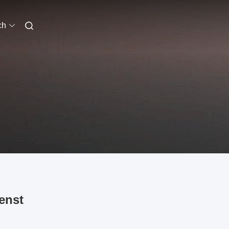
ch
enst