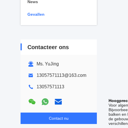
News
Gevallen
Contacteer ons
Ms. YuJing
13057571113@163.com
13057571113
Hoogpreci
Voor algem
Bijvoorbee
balken en 
Contact nu
de gebouws
verschille